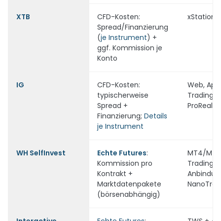
XT
B
CFD-Kosten:
xStation
Spread/Finanzierung
(
je Instrument
) +
ggf. Kommission je
Konto
IG
CFD-Kosten:
Web, App,
typischerweise
TradingVi
Spread +
ProRealT
Finanzierung;
Details
je Instrument
WH SelfInvest
Echte Futures
:
MT4/MT5
Kommission pro
TradingV
Kontrakt +
Anbindun
Marktdatenpakete
NanoTrad
(börsenabhängig)