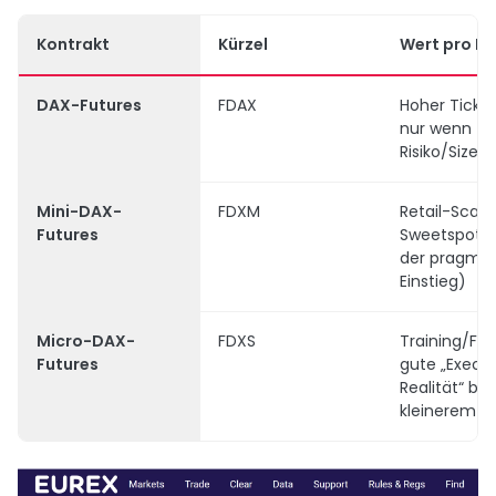
Kontrakt
Kürzel
Wert pro Pu
DAX-Futures
FDAX
Hoher Tick-
nur wenn
Risiko/Size si
Mini-DAX-
FDXM
Retail-Scalp
Futures
Sweetspot (
der pragmat
Einstieg)
Micro-DAX-
FDXS
Training/Fei
Futures
gute „Execu
Realität“ bei
kleinerem Ri