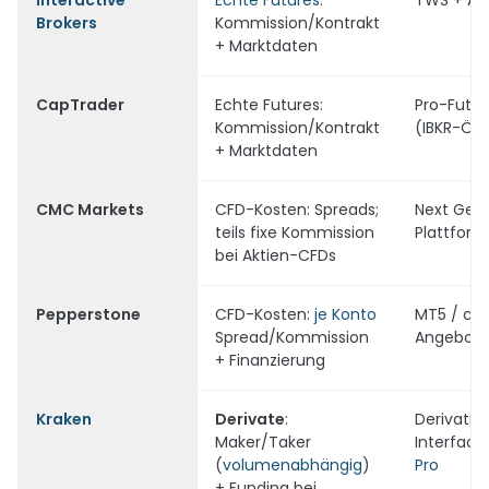
Interactive
Echte Futures
:
TWS + API
Brokers
Kommission/Kontrakt
+ Marktdaten
CapTrader
Echte Futures:
Pro-Futu
Kommission/Kontrakt
(IBKR-Ök
+ Marktdaten
CMC Markets
CFD-Kosten: Spreads;
Next Gen
teils fixe Kommission
Plattform
bei Aktien-CFDs
Pepperstone
CFD-Kosten:
je Konto
MT5 / cTr
Spread/Kommission
Angebot)
+ Finanzierung
Kraken
Derivate
:
Derivativ
Maker/Taker
Interface
(
volumenabhängig
)
Pro
+ Funding bei