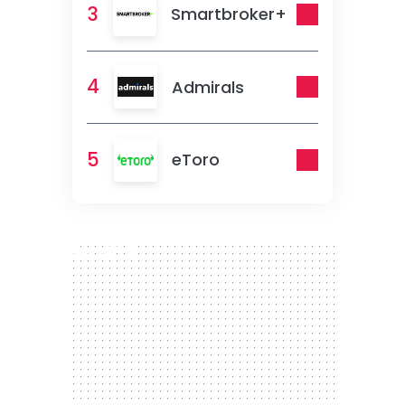
3
Smartbroker+
4
Admirals
5
eToro
300 x 250