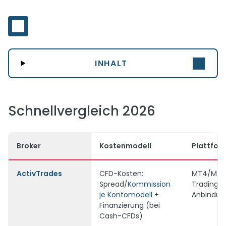
INHALT
Schnellvergleich 2026
Broker
Kostenmodell
Plattfor
ActivTrad
e
s
CFD-Kosten:
MT4/MT5
Spread/
Kommission
TradingV
je Kontomodell
+
Anbindun
Finanzierung (bei
Cash-CFDs)