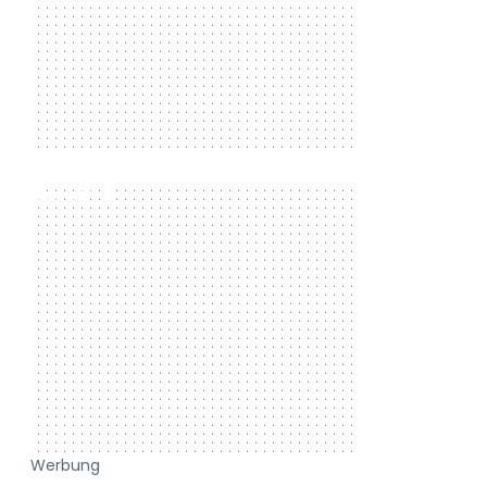
300 x 250
Werbung