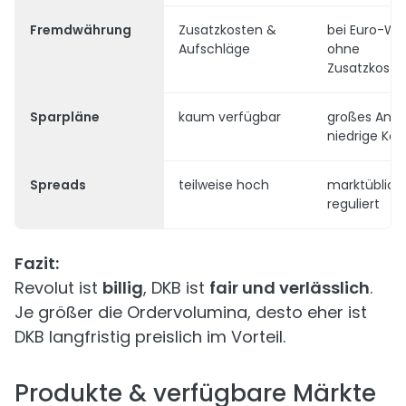
Fremdwährung
Zusatzkosten &
bei Euro-We
Aufschläge
ohne
Zusatzkoste
Sparpläne
kaum verfügbar
großes Ange
niedrige Kos
Spreads
teilweise hoch
marktüblich,
reguliert
Fazit:
Revolut ist
billig
, DKB ist
fair und verlässlich
.
Je größer die Ordervolumina, desto eher ist
DKB langfristig preislich im Vorteil.
Produkte & verfügbare Märkte