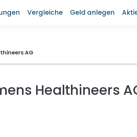
rungen
Vergleiche
Geld anlegen
Akti
thineers AG
mens Healthineers A