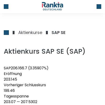
DEUTSCHLAND
Aktienkurse
SAP SE
Aktienkurs SAP SE (SAP)
SAP
206.16
6.7
(3.35907%)
Eröffnung
203.145
Vorheriger Schlusskurs
199.46
Tagesspanne
203.07
—
207.5302