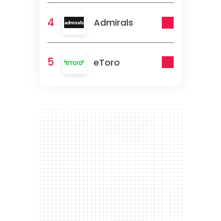
4
Admirals
5
eToro
300 x 250