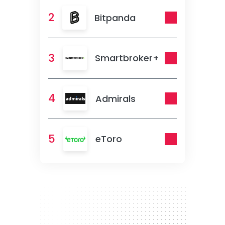
2
Bitpanda
3
Smartbroker+
4
Admirals
5
eToro
300 x 250