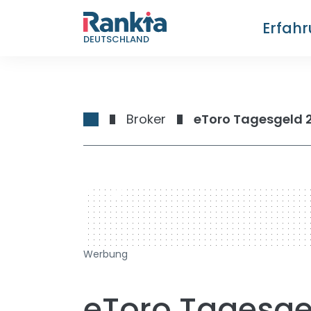
Erfah
DEUTSCHLAND
Broker
728 x 90
Werbung
eToro Tagesgel