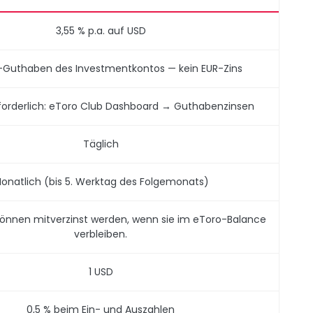
3,55 % p.a. auf USD
-Guthaben des Investmentkontos — kein EUR-Zins
forderlich: eToro Club Dashboard → Guthabenzinsen
Täglich
onatlich (bis 5. Werktag des Folgemonats)
können mitverzinst werden, wenn sie im eToro-Balance
verbleiben.
1 USD
0,5 % beim Ein- und Auszahlen