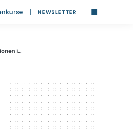
enkurse
NEWSLETTER
eToro Tagesgeld 2026: Bis zu 3,55 % Zinsen auf Guthaben — Konditionen im Test
300 x 600