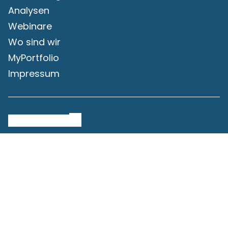
Analysen
Webinare
Wo sind wir
MyPortfolio
Impressum
Rechtliche Hinweise
Datenschutzrichtlinie
Cookie-Richtlinie
Redaktionsrichtlinien
Cookie-Einstellungen
Copyright © 2003 - 2025 Rankia S.L.
Haftungsausschluss: Investitionen sind mit Risiken