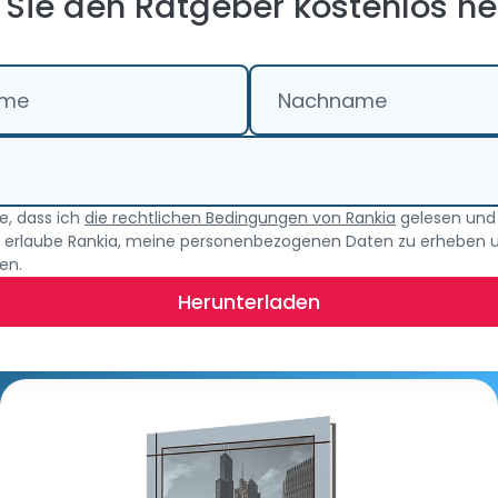
Sie den Ratgeber kostenlos he
ame
Nachname
re, dass ich
die rechtlichen Bedingungen von Rankia
gelesen und 
h erlaube Rankia, meine personenbezogenen Daten zu erheben 
en.
Herunterladen