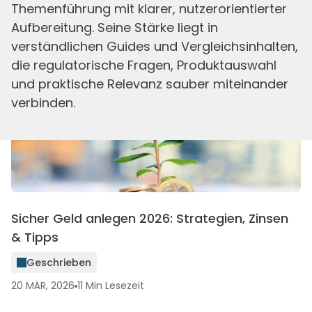
Themenführung mit klarer, nutzerorientierter
BaFin-regulierte Broker 2026: Die besten
Aufbereitung. Seine Stärke liegt in
Anbieter in Deutschland
verständlichen Guides und Vergleichsinhalten,
Geschrieben
die regulatorische Fragen, Produktauswahl
15 JUN, 2026
10
Min
Lesezeit
und praktische Relevanz sauber miteinander
verbinden.
Sicher Geld anlegen 2026: Strategien, Zinsen
& Tipps
Geschrieben
20 MÄR, 2026
11
Min
Lesezeit