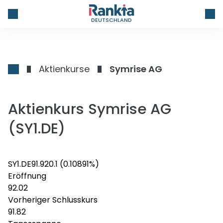
DEUTSCHLAND
Aktienkurse
Symrise AG
Aktienkurs Symrise AG
(SY1.DE)
SY1.DE
91.92
0.1
(0.10891%)
Eröffnung
92.02
Vorheriger Schlusskurs
91.82