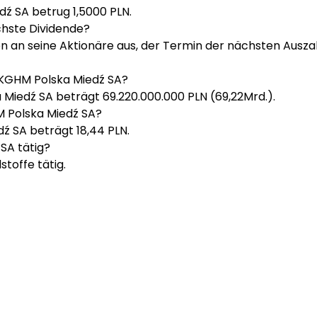
dź SA betrug 1,5000 PLN.
chste Dividende?
n an seine Aktionäre aus, der Termin der nächsten Ausz
n KGHM Polska Miedź SA?
 Miedź SA beträgt 69.220.000.000 PLN (69,22Mrd.).
M Polska Miedź SA?
ź SA beträgt 18,44 PLN.
SA tätig?
toffe tätig.