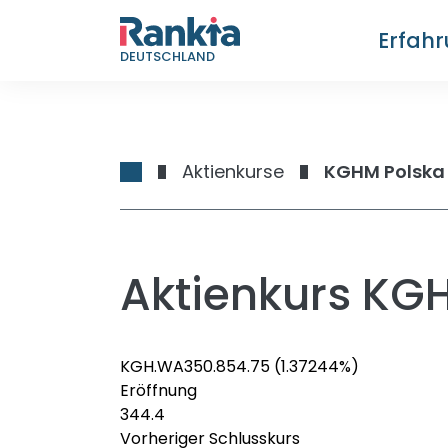
Erfah
DEUTSCHLAND
Aktienkurse
KGHM Polska
Aktienkurs KG
KGH.WA
350.85
4.75
(1.37244%)
Eröffnung
344.4
Vorheriger Schlusskurs