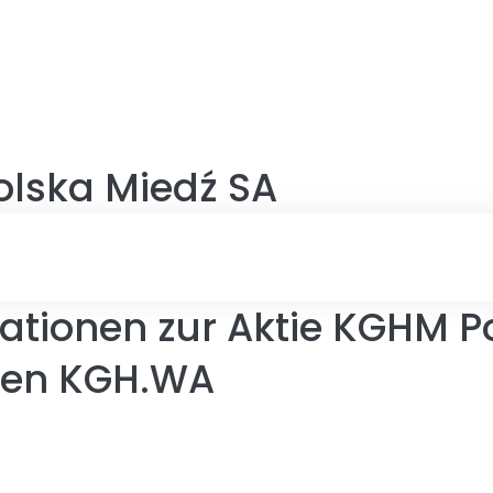
lska Miedź SA
ationen zur Aktie KGHM P
len KGH.WA