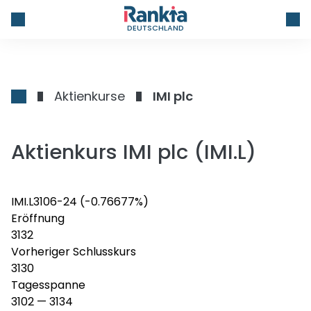
DEUTSCHLAND
Aktienkurse
IMI plc
Aktienkurs IMI plc (IMI.L)
IMI.L
3106
-24
(-0.76677%)
Eröffnung
3132
Vorheriger Schlusskurs
3130
Tagesspanne
3102
—
3134