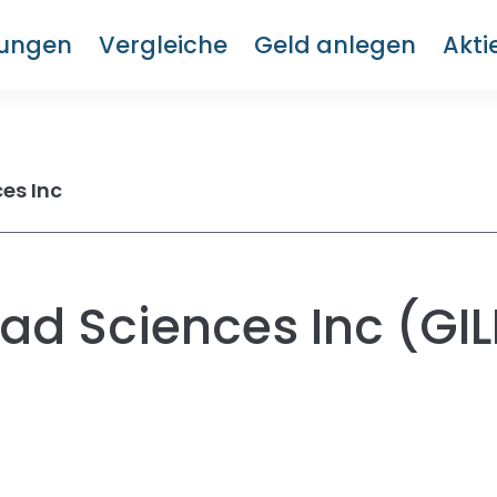
rungen
Vergleiche
Geld anlegen
Akti
es Inc
ead Sciences Inc (GI