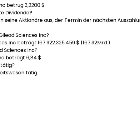
nc betrug 3,2200 $.
te Dividende?
an seine Aktionäre aus, der Termin der nächsten Auszah
 Gilead Sciences Inc?
es Inc beträgt 167.922.325.459 $ (167,92Mrd.).
ad Sciences Inc?
nc beträgt 6,84 $.
 tätig?
eitswesen tätig.