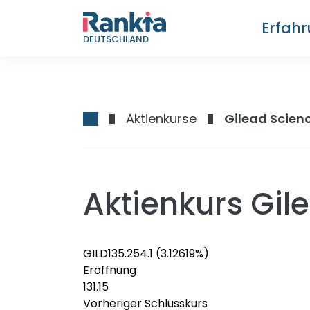
Erfah
DEUTSCHLAND
Aktienkurse
Gilead Scienc
Aktienkurs Gil
GILD
135.25
4.1
(3.12619%)
Eröffnung
131.15
Vorheriger Schlusskurs