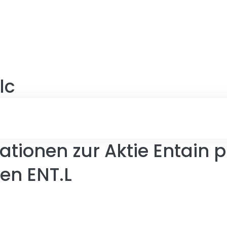
lc
tionen zur Aktie Entain p
en ENT.L