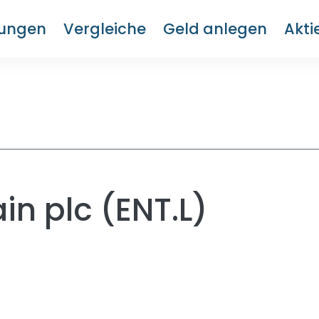
rungen
Vergleiche
Geld anlegen
Akti
in plc (ENT.L)