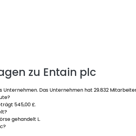
ragen zu
Entain plc
tes Unternehmen. Das Unternehmen hat 29.832 Mitarbeiter 
eute?
eträgt 545,00 £.
lt?
örse gehandelt L.
lc?