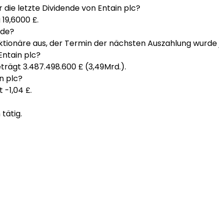
 die letzte Dividende von Entain plc?
 19,6000 £.
nde?
Aktionäre aus, der Termin der nächsten Auszahlung wurd
Entain plc?
eträgt 3.487.498.600 £ (3,49Mrd.).
n plc?
 -1,04 £.
tätig.