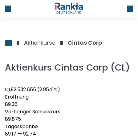
DEUTSCHLAND
Aktienkurse
Cintas Corp
Aktienkurs Cintas Corp (CL)
CL
92.53
2.655
(2.9541%)
Eröffnung
89.36
Vorheriger Schlusskurs
89.875
Tagesspanne
89.17
—
92.74