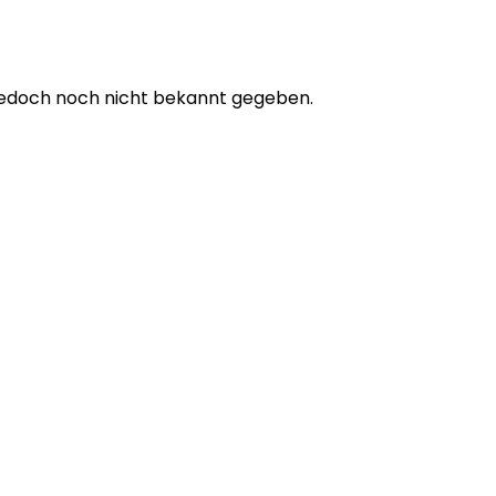
 jedoch noch nicht bekannt gegeben.