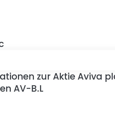
c
tionen zur Aktie Aviva pl
en AV-B.L