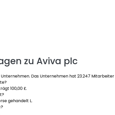
ragen zu
Aviva plc
tes Unternehmen. Das Unternehmen hat 23.247 Mitarbeiter
ute?
rägt 100,00 £.
t?
rse gehandelt L.
c?
.